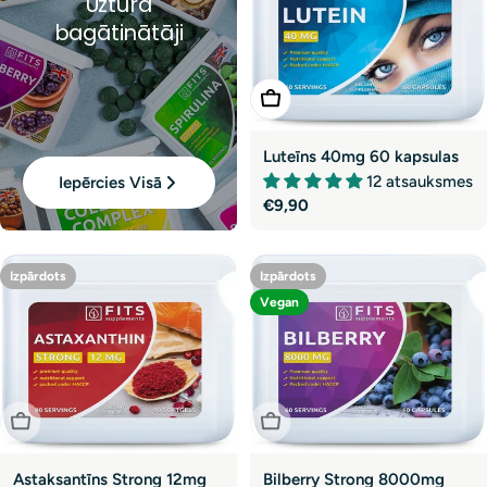
Uztura
bagātinātāji
Pievienot Grozam
Luteīns 40mg 60 kapsulas
12 atsauksmes
Iepērcies Visā
Parastā
€9,90
cena
Izpārdots
Izpārdots
Vegan
Izpārdots
Izpārdots
Astaksantīns Strong 12mg
Bilberry Strong 8000mg