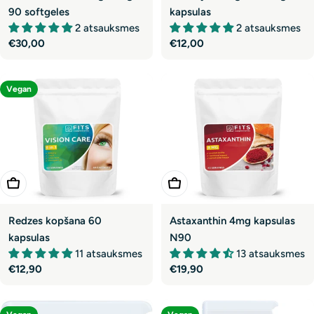
90 softgeles
kapsulas
2 atsauksmes
2 atsauksmes
Parastā
€30,00
Parastā
€12,00
cena
cena
Vegan
Pievienot Grozam
Pievienot Grozam
Redzes kopšana 60
Astaxanthin 4mg kapsulas
kapsulas
N90
11 atsauksmes
13 atsauksmes
Parastā
€12,90
Parastā
€19,90
cena
cena