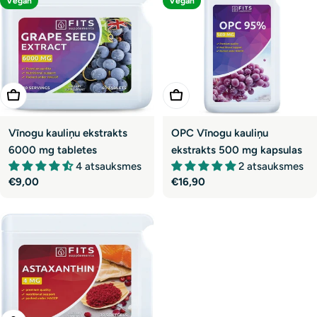
Vegan
Vegan
Pievienot Grozam
Pievienot Grozam
Vīnogu kauliņu ekstrakts
OPC Vīnogu kauliņu
6000 mg tabletes
ekstrakts 500 mg kapsulas
4 atsauksmes
2 atsauksmes
Parastā
€9,00
Parastā
€16,90
cena
cena