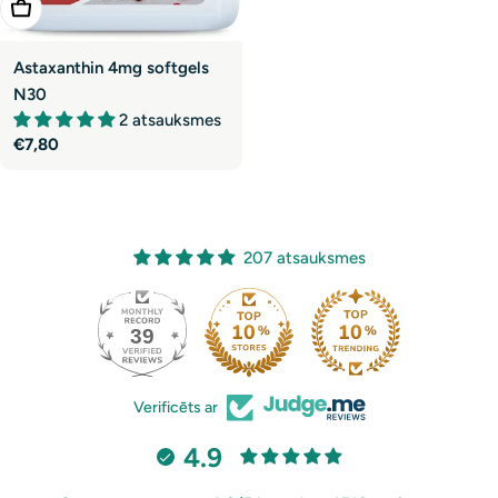
Pievienot Grozam
Astaxanthin 4mg softgels
N30
2 atsauksmes
Parastā
€7,80
cena
207 atsauksmes
39
207
Verificēts ar
4.9