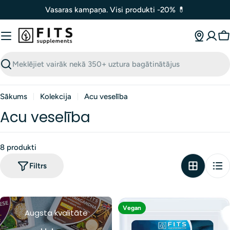
Izlaist
Vasaras kampaņa. Visi produkti -20% 💊
uz
saturu
G
Meklēt
Sākums
Kolekcija
Acu veselība
Acu veselība
8 produkti
Filtrs
Vegan
Augsta kvalitāte