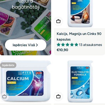
Uztura
bagātinātāji
Pievienot Grozam
Kalcijs, Magnijs un Cinks 90
kapsulas
13 atsauksmes
Iepērcies Visā
Parastā
€10,90
cena
Izpārdots
Izpārdots
Pievienot Grozam