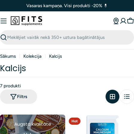
Izlaist
Vasaras kampaņa. Visi produkti -20% 💊
uz
saturu
G
Meklēt
Sākums
Kolekcija
Kalcijs
Kalcijs
7 produkti
Filtrs
Hot
Augsta kvalitāte