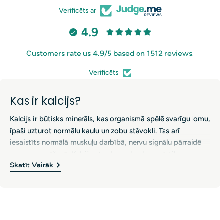
Verificēts ar
4.9
Customers rate us 4.9/5 based on 1512 reviews.
Verificēts
Kas ir kalcijs?
Kalcijs ir būtisks minerāls, kas organismā spēlē svarīgu lomu,
īpaši uzturot normālu kaulu un zobu stāvokli. Tas arī
iesaistīts normālā muskuļu darbībā, nervu signālu pārraidē
un asins recēšanā. Kalcijs atrodams daudzos pārtikas
Skatīt Vairāk
produktos, tostarp piena produktos, zaļos lapu dārzeņos,
riekstos, sēklās un fortificētos pārtikas produktos. Uztura
Kalcija bagātinātāju priekšrocības
bagātinātājos kalcijs parasti tiek piedāvāts formās,
piemēram, kalcija karbonāts vai kalcija citrāts, pieejams kā
Kalcijs veicina normālu kaulu un zobu uzturēšanu un atbalsta
tabletes, kapsulas, košļājamās tabletes vai pulveri. Kalcija
normālu muskuļu darbību. Pietiekama kalcija uzņemšana ir