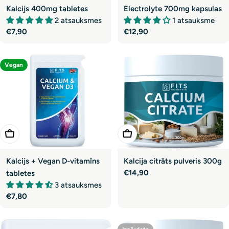
Kalcijs 400mg tabletes
Electrolyte 700mg kapsulas
2 atsauksmes
1 atsauksme
Parastā
€7,90
Parastā
€12,90
cena
cena
Vegan
Pievienot Grozam
Pievienot Grozam
Kalcijs + Vegan D-vitamīns
Kalcija citrāts pulveris 300g
Parastā
€14,90
tabletes
cena
3 atsauksmes
Parastā
€7,80
cena