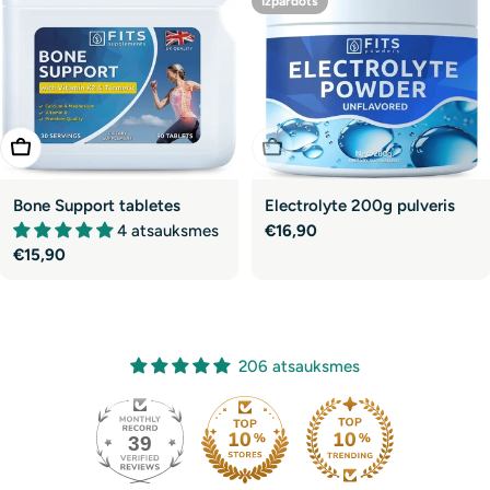
Izpārdots
Pievienot Grozam
Izpārdots
Bone Support tabletes
Electrolyte 200g pulveris
4 atsauksmes
Parastā
€16,90
Parastā
€15,90
cena
cena
206 atsauksmes
39
206