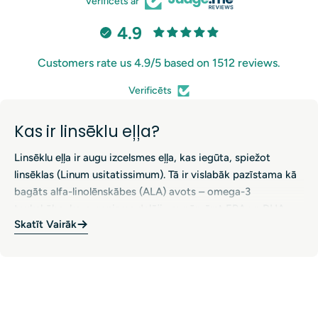
Verificēts ar
4.9
Customers rate us 4.9/5 based on 1512 reviews.
Verificēts
Kas ir linsēklu eļļa?
Linsēklu eļļa ir augu izcelsmes eļļa, kas iegūta, spiežot
linsēklas (Linum usitatissimum). Tā ir vislabāk pazīstama kā
bagāts alfa-linolēnskābes (ALA) avots – omega-3
taukskābe, ko organisms daļēji var pārvērst EPA un DHA.
Skatīt Vairāk
Linsēklu eļļa ir populāra starp cilvēkiem, kuri vēlas vegāniem
draudzīgu omega-3 avotu vai papildu atbalstu sirds, ādas un
Linsēklu eļļas uztura bagātinātāju
vispārējai labsajūtai. Tā ir pieejama kā mīkstās kapsulas,
priekšrocības
šķidrās eļļas un dažkārt arī maisītās omega formulās.
Linsēklu eļļa parasti tiek lietota, lai atbalstītu sirds un
asinsvadu veselību un veselīgu holesterīna līdzsvaru kā daļu