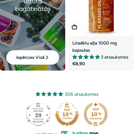
Uztura
bagātinātāji
Pievienot Grozam
Linsēklu eļļa 1000 mg
kapsulas
3 atsauksmes
Iepērcies Visā
Parastā
€8,90
cena
206 atsauksmes
39
206