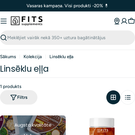
Izlaist
Vasaras kampaņa. Visi produkti -20% 💊
uz
saturu
G
Meklēt
Sākums
Kolekcija
Linsēklu eļļa
Linsēklu eļļa
1 produkts
Filtrs
Augsta kvalitāte