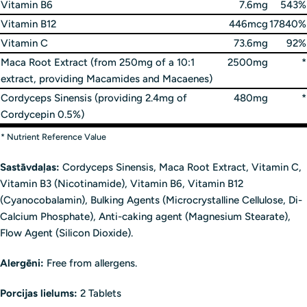
Vitamin B6
7.6mg
543%
Vitamin B12
446mcg
17840%
Vitamin C
73.6mg
92%
Maca Root Extract (from 250mg of a 10:1
2500mg
*
extract, providing Macamides and Macaenes)
Cordyceps Sinensis (providing 2.4mg of
480mg
*
Cordycepin 0.5%)
* Nutrient Reference Value
Sastāvdaļas:
Cordyceps Sinensis, Maca Root Extract, Vitamin C,
Vitamin B3 (Nicotinamide), Vitamin B6, Vitamin B12
(Cyanocobalamin), Bulking Agents (Microcrystalline Cellulose, Di-
Calcium Phosphate), Anti-caking agent (Magnesium Stearate),
Flow Agent (Silicon Dioxide).
Alergēni:
Free from allergens.
Porcijas lielums:
2 Tablets