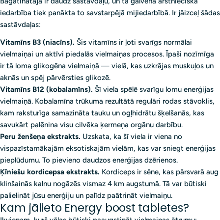
Bagātinātājā ir daudz sastāvdaļu, un tā galvenā ārstnieciskā
iedarbība tiek panākta to savstarpējā mijiedarbībā. Ir jāizceļ šādas
sastāvdaļas:
Vitamīns B3 (niacīns).
Šis vitamīns ir ļoti svarīgs normālai
vielmaiņai un aktīvi piedalās vielmaiņas procesos. Īpaši nozīmīga
ir tā loma glikogēna vielmaiņā — vielā, kas uzkrājas muskuļos un
aknās un spēj pārvērsties glikozē.
Vitamīns B12 (kobalamīns).
Šī viela spēlē svarīgu lomu enerģijas
vielmaiņā. Kobalamīna trūkuma rezultātā regulāri rodas stāvoklis,
kam raksturīga samazināta tauku un ogļhidrātu šķelšanās, kas
savukārt palēnina visu cilvēka ķermeņa orgānu darbību.
Peru ženšeņa ekstrakts.
Uzskata, ka šī viela ir viena no
vispazīstamākajām eksotiskajām vielām, kas var sniegt enerģijas
pieplūdumu. To pievieno daudzos enerģijas dzērienos.
Ķīniešu kordicepsa ekstrakts.
Kordiceps ir sēne, kas pārsvarā aug
klinšainās kalnu nogāzēs vismaz 4 km augstumā. Tā var būtiski
palielināt jūsu enerģiju un palīdz paātrināt vielmaiņu.
Kam jālieto Energy boost tabletes?