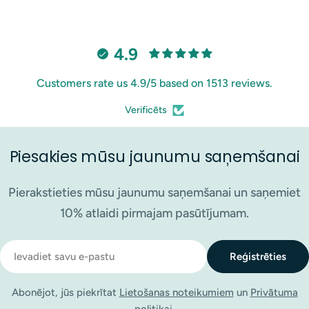
4.9
Customers rate us 4.9/5 based on 1513 reviews.
Verificēts
Piesakies mūsu jaunumu saņemšanai
Pierakstieties mūsu jaunumu saņemšanai un saņemiet
10% atlaidi pirmajam pasūtījumam.
E-
Reģistrēties
pasts
Abonējot, jūs piekrītat
Lietošanas noteikumiem
un
Privātuma