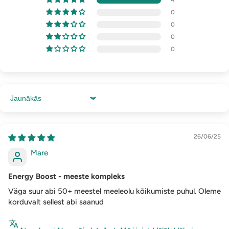
4
0
0
0
0
Sort by
26/06/25
Mare
Energy Boost - meeste kompleks
Väga suur abi 50+ meestel meeleolu kõikumiste puhul. Oleme
korduvalt sellest abi saanud