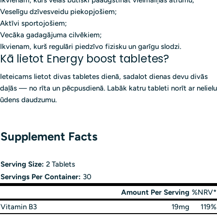
Ikvienam, kurš vēlas būtiski paaugstināt vielmaiņas ātrumu;
Veselīgu dzīvesveidu piekopjošiem;
Aktīvi sportojošiem;
Vecāka gadagājuma cilvēkiem;
Ikvienam, kurš regulāri piedzīvo fizisku un garīgu slodzi.
Kā lietot Energy boost tabletes?
Ieteicams lietot divas tabletes dienā, sadalot dienas devu divās
daļās — no rīta un pēcpusdienā. Labāk katru tableti norīt ar nelielu
ūdens daudzumu.
Supplement Facts
Serving Size:
2 Tablets
Servings Per Container:
30
Amount Per Serving
%NRV*
Vitamin B3
19mg
119%