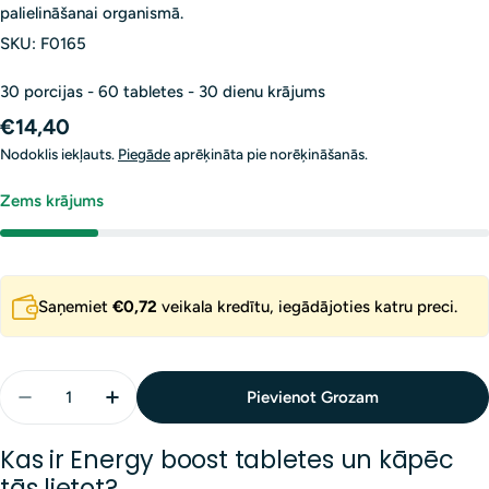
palielināšanai organismā.
SKU:
F0165
30 porcijas - 60 tabletes - 30 dienu krājums
Parastā
€14,40
cena
Nodoklis iekļauts.
Piegāde
aprēķināta pie norēķināšanās.
Zems krājums
Saņemiet
€0,72
veikala kredītu, iegādājoties katru preci.
Daudzums
Pievienot Grozam
Samazināt Daudzumu Priekš Energy Boost Tabletes
Palielināt Daudzumu Priekš Energy Boost T
Kas ir Energy boost tabletes un kāpēc
tās lietot?