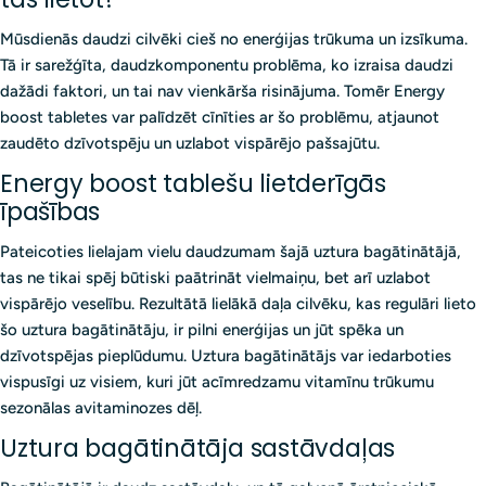
Mūsdienās daudzi cilvēki cieš no enerģijas trūkuma un izsīkuma.
Tā ir sarežģīta, daudzkomponentu problēma, ko izraisa daudzi
dažādi faktori, un tai nav vienkārša risinājuma. Tomēr Energy
boost tabletes var palīdzēt cīnīties ar šo problēmu, atjaunot
zaudēto dzīvotspēju un uzlabot vispārējo pašsajūtu.
Energy boost tablešu lietderīgās
īpašības
Pateicoties lielajam vielu daudzumam šajā uztura bagātinātājā,
tas ne tikai spēj būtiski paātrināt vielmaiņu, bet arī uzlabot
vispārējo veselību. Rezultātā lielākā daļa cilvēku, kas regulāri lieto
šo uztura bagātinātāju, ir pilni enerģijas un jūt spēka un
dzīvotspējas pieplūdumu. Uztura bagātinātājs var iedarboties
vispusīgi uz visiem, kuri jūt acīmredzamu vitamīnu trūkumu
sezonālas avitaminozes dēļ.
Uztura bagātinātāja sastāvdaļas