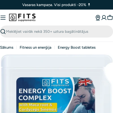
Izlaist
Vasaras kampaņa. Visi produkti -20% 💊
uz
saturu
G
Meklēt
Sākums
Fitness un enerģija
Energy Boost tabletes
Atvērt mediju 0 modālā logā