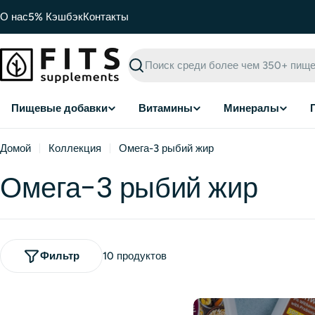
Перейти
О нас
5% Кэшбэк
Контакты
к
содержимому
Поиск
Пищевые добавки
Витамины
Минералы
Домой
Коллекция
Омега-3 рыбий жир
Омега-3 рыбий жир
Фильтр
10 продуктов