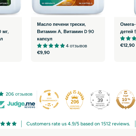
Масло печени трески,
Омега-
 мг,
Витамин А, Витамин D 90
детей 
ул
капсул
Обычн
€12,90
4 отзывов
цена
Обычная
€9,90
цена
206 отзывов
39
206
Customers rate us 4.9/5 based on 1512 reviews.