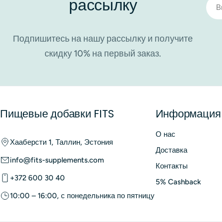
рассылку
Элек
ежедневно во время еды, следуя дозировке, рекомендо
почт
выбирают более концентрированные формулы для более 
кто предпочитает гибкую дозировку, в том числе для се
Подпишитесь на нашу рассылку и получите
добавок с рыбьим жиром Омега-3 и выбрать продукты, 
скидку 10% на первый заказ.
Добавки с рыбьим жиром 
Добавки с рыбьим жиром Омега-3 обычно хорошо перено
рыбный привкус, отрыжка, дискомфорт в пищеварении ил
помогает снизить эти эффекты. Важно не превышать рек
Пищевые добавки FITS
Информация
добавками. Людям с нарушениями свертываемости кров
проконсультироваться с врачом или медицинским специ
О нас
Хааберсти 1, Таллин, Эстония
Где купить рыбий жир Оме
Доставка
info@fits-supplements.com
Контакты
в Эстонии и Латвии
рыбий жир Омега-3
можно приобрест
+372 600 30 40
5% Cashback
10:00 – 16:00, с понедельника по пятницу