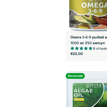
Омега 3-6-9 рыбий 
1000 мг 250 капсул
6 отзыв
Обычная
€22,00
цена
Веганский