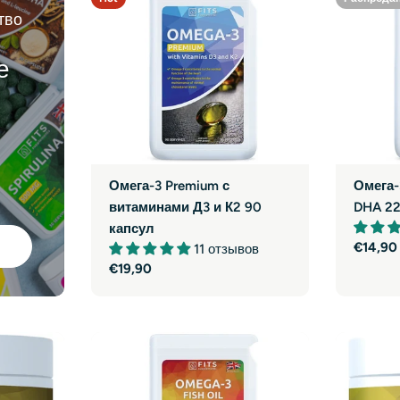
тво
е
и
Омега-3 Premium с
Омега-
витаминами Д3 и К2 90
DHA 22
капсул
Обычн
€14,90
11 отзывов
цена
Обычная
€19,90
цена