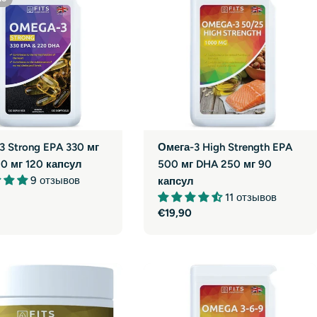
и
о
н
3 Strong EPA 330 мг
Омега-3 High Strength EPA
0 мг 120 капсул
500 мг DHA 250 мг 90
9 отзывов
капсул
ая
11 отзывов
Обычная
€19,90
цена