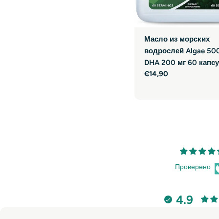
Масло из морских
водрослей Algae 500
DHA 200 мг 60 капс
Обычная
€14,90
цена
Проверено
4.9