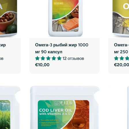
жир
Омега-3 рыбий жир 1000
Омега-
мг 90 капсул
мг 250
ов
12 отзывов
Обычная
€10,00
Обычн
€20,0
цена
цена